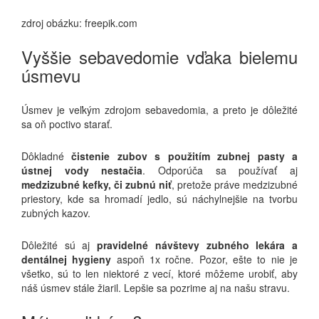
zdroj obázku: freepik.com
Vyššie sebavedomie vďaka bielemu
úsmevu
Úsmev je veľkým zdrojom sebavedomia, a preto je dôležité
sa oň poctivo starať.
Dôkladné
čistenie zubov s použitím zubnej pasty a
ústnej vody nestačia
. Odporúča sa používať aj
medzizubné kefky, či zubnú niť
, pretože práve medzizubné
priestory, kde sa hromadí jedlo, sú náchylnejšie na tvorbu
zubných kazov.
Dôležité sú aj
pravidelné návštevy zubného lekára a
dentálnej hygieny
aspoň 1x ročne. Pozor, ešte to nie je
všetko, sú to len niektoré z vecí, ktoré môžeme urobiť, aby
náš úsmev stále žiaril. Lepšie sa pozrime aj na našu stravu.