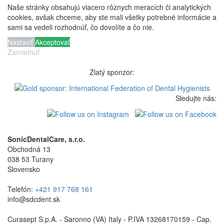
Naše stránky obsahujú viacero rôznych meracích či analytických
cookies, avšak chceme, aby ste mali všetky potrebné informácie a
sami sa vedeli rozhodnúť, čo dovolíte a čo nie.
Nastaviť
Akceptovať
Zamietnuť
Zlatý sponzor:
Sledujte nás:
SonicDentalCare, s.r.o.
Obchodná 13
038 53 Turany
Slovensko
Telefón:
+421 917 768 161
info@sdcdent.sk
Curasept S.p.A. - Saronno (VA) Italy - P.IVA 13268170159 - Cap.