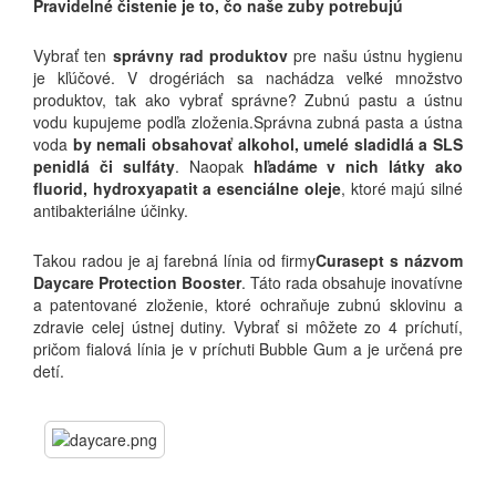
Pravidelné čistenie je to, čo naše zuby potrebujú
Vybrať ten
správny rad produktov
pre našu ústnu hygienu
je kľúčové. V drogériách sa nachádza veľké množstvo
produktov, tak ako vybrať správne? Zubnú pastu a ústnu
vodu kupujeme podľa zloženia.Správna zubná pasta a ústna
voda
by nemali obsahovať alkohol, umelé sladidlá a SLS
penidlá či sulfáty
. Naopak
hľadáme v nich látky ako
fluorid, hydroxyapatit a esenciálne oleje
, ktoré majú silné
antibakteriálne účinky.
Takou radou je aj farebná línia od firmy
Curasept s názvom
Daycare Protection Booster
. Táto rada obsahuje inovatívne
a patentované zloženie, ktoré ochraňuje zubnú sklovinu a
zdravie celej ústnej dutiny. Vybrať si môžete zo 4 príchutí,
pričom fialová línia je v príchuti Bubble Gum a je určená pre
detí.