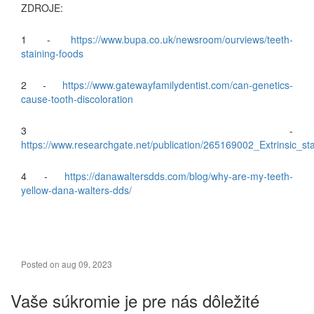
ZDROJE:
1 -
https://www.bupa.co.uk/newsroom/ourviews/teeth-
staining-foods
2 -
https://www.gatewayfamilydentist.com/can-genetics-
cause-tooth-discoloration
3 -
https://www.researchgate.net/publication/265169002_Extrinsic
4 -
https://danawaltersdds.com/blog/why-are-my-teeth-
yellow-dana-walters-dds/
Posted on aug 09, 2023
Vaše súkromie je pre nás dôležité