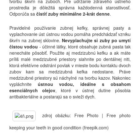
tvorbu škvŕn na zuboch. Pre udržanie zdravého ústneho
prostredia je dôležitá správna každodenná starostlivosť.
Odporúča sa
čistiť zuby minimálne 2-krát denne
.
Pravidelné používanie zubnej kefky, správnej pasty a
vyplachovanie úst ústnou vodou pomáha predchádzať vzniku
škvŕn na zubnej sklovine.
Nevyplachujte si zuby po umytí
čistou vodou
- účinné látky, ktoré obsahuje zubná pasta tak
nenecháte pôsobiť. Použite aj medzizubnú kefku a ak máte
príliš malé medzizubné priestory siahnite po dentálnej niti,
ktorá efektívne odstráni povlak v mieste bodu kontaktu dvoch
zubov kam sa medzizubná kefka nedostane. Práve
medzizubné priestory sú náchylné na tvorbu kazov. Nakoniec
vypláchnite
ústnou vodou, ideálne s obsahom
esenciálnych olejov
, ktoré v ústnej dutine pôsobia
antibakteriálne a postarajú sa o svieži dych.
zdroj obázku: Free Photo | Free photo
keeping your teeth in good condition (freepik.com)