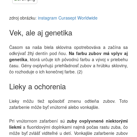
zdroj obrázku
: instagram Curasept Worldwide
Vek, ale aj genetika
Časom sa naša biela sklovina opotrebováva a začína sa
odkrývať žltý dentín pod ňou.
Na farbu zubov má vplyv aj
genetika
, ktorá určuje ich pôvodnú farbu a vývoj v priebehu
času. Gény ovplyvňujú priehľadnosť zubov a hrúbku skloviny,
čo rozhoduje o ich konečnej farbe. (2)
Lieky a ochorenia
Lieky môžu tiež spôsobiť zmenu odtieňa zubov. Toto
zafarbenie môže byť vnútorné alebo vonkajšie.
Pri vnútornom zafarbení sú
zuby ovplyvnené niektorými
liekmi
a fluoridovými doplnkami najmä počas rastu zuba, čo
môže byť zvlášť viditeľné u detí. Vonkajšie zafarbenie zubov