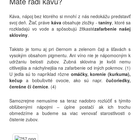
Máte radi kávu?
Káva, nápoj bez ktorého si mnohí z nás nedokážu predstaviť
svoj deň. Žiaľ, práve
káva
obsahuje zložky -
taníny
, ktoré sa
rozkladajú vo vode a spôsobujú žltkasté
zafarbenie našej
skloviny
.
Takisto je tomu aj pri čiernom a zelenom čaji a šťavách s
vysokým obsahom pigmentu. Ani víno nie je nápomocným k
udržaniu belosti zubov. Zubná sklovina je kvôli nemu
citlivejšia a náchylnejšia na zafarbenie od iných pokrmov. (1)
U jedla sú to napríklad rôzne
omáčky, korenie (kurkuma),
kečup
a bobuľovité ovocie, ako sú napr.
čučoriedky,
čerešne či černice
. (4)
Samozrejme nemusíme sa teraz nadobro rozlúčiť s týmito
obľúbenými nápojmi – úplne postačí ak ich trochu
obmedzíme a budeme sa viac venovať starostlivosti o
čistenie zubov.