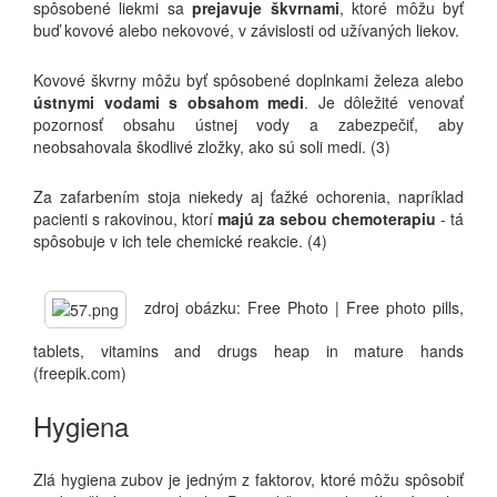
spôsobené liekmi sa
prejavuje škvrnami
, ktoré môžu byť
buď kovové alebo nekovové, v závislosti od užívaných liekov.
Kovové škvrny môžu byť spôsobené doplnkami železa alebo
ústnymi vodami s obsahom medi
. Je dôležité venovať
pozornosť obsahu ústnej vody a zabezpečiť, aby
neobsahovala škodlivé zložky, ako sú soli medi. (3)
Za zafarbením stoja niekedy aj ťažké ochorenia, napríklad
pacienti s rakovinou, ktorí
majú za sebou chemoterapiu
- tá
spôsobuje v ich tele chemické reakcie. (4)
zdroj obázku: Free Photo | Free photo pills,
tablets, vitamins and drugs heap in mature hands
(freepik.com)
Hygiena
Zlá hygiena zubov je jedným z faktorov, ktoré môžu spôsobiť